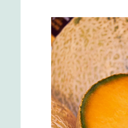
Το
πεπόνι