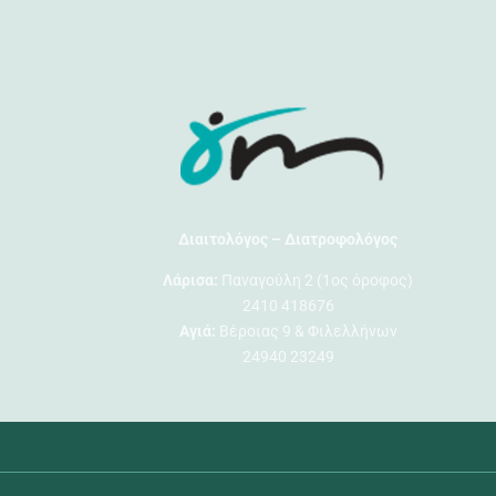
Διαιτολόγος – Διατροφολόγος
Λάρισα:
Παναγούλη 2 (1ος όροφος)
2410 418676
Αγιά:
Βέροιας 9 & Φιλελλήνων
24940 23249