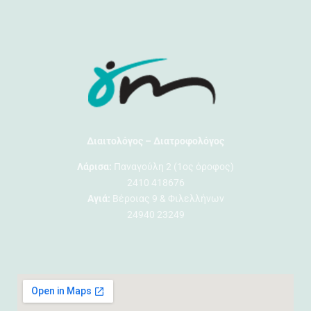
Διαιτολόγος – Διατροφολόγος
Λάρισα:
Παναγούλη 2 (1ος όροφος)
2410 418676
Αγιά:
Βέροιας 9 & Φιλελλήνων
24940 23249