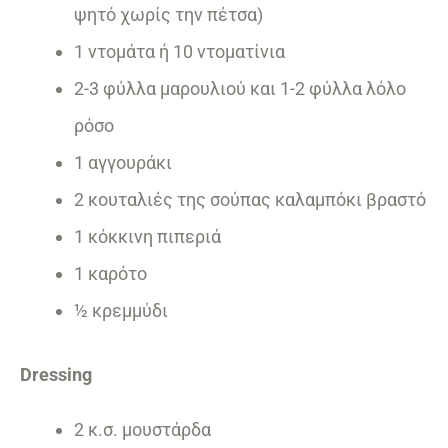
ψητό χωρίς την πέτσα)
1 ντομάτα ή 10 ντοματίνια
2-3 φύλλα μαρουλιού και 1-2 φύλλα λόλο
ρόσο
1 αγγουράκι
2 κουταλιές της σούπας καλαμπόκι βραστό
1 κόκκινη πιπεριά
1 καρότο
½ κρεμμύδι
Dressing
2 κ.σ. μουστάρδα