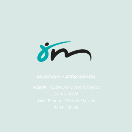
Διαιτολόγος – Διατροφολόγος
Λάρισα:
Παναγούλη 2 (1ος όροφος)
2410 418676
Αγιά:
Βέροιας 9 & Φιλελλήνων
24940 23249