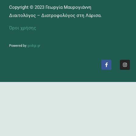
Copyright © 2023 Γεωργία Μαυρογιάννη
Διαιτολόγος – Διατροφολόγος στη Λάρισα.
Όροι χρήσης
Powered by
godigi.gr
F
I
a
n
c
s
e
t
b
a
o
g
o
r
k
a
-
m
f