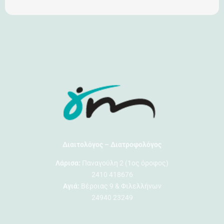
Διαιτολόγος – Διατροφολόγος
Λάρισα:
Παναγούλη 2 (1ος όροφος)
2410 418676
Αγιά:
Βέροιας 9 & Φιλελλήνων
24940 23249