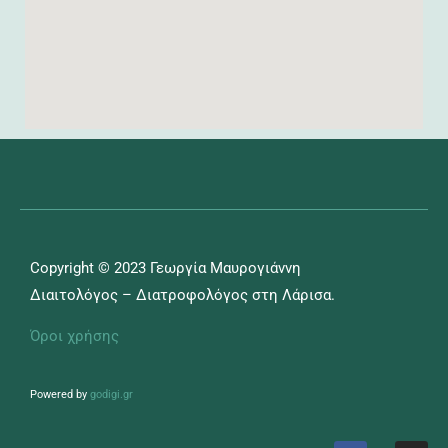
Copyright © 2023 Γεωργία Μαυρογιάννη
Διαιτολόγος – Διατροφολόγος στη Λάρισα.
Όροι χρήσης
Powered by
godigi.gr
F
I
a
n