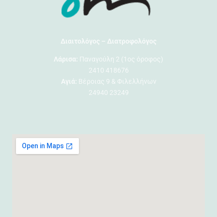
Διαιτολόγος – Διατροφολόγος
Λάρισα:
Παναγούλη 2 (1ος όροφος)
2410 418676
Αγιά:
Βέροιας 9 & Φιλελλήνων
24940 23249