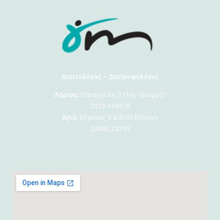
Διαιτολόγος – Διατροφολόγος
Λάρισα:
Παναγούλη 2 (1ος όροφος)
2410 418676
Αγιά:
Βέροιας 9 & Φιλελλήνων
24940 23249