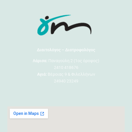
Διαιτολόγος – Διατροφολόγος
Λάρισα:
Παναγούλη 2 (1ος όροφος)
2410 418676
Αγιά:
Βέροιας 9 & Φιλελλήνων
24940 23249