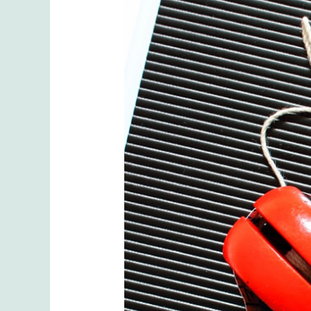
Φαινόμενο
γιο-
γιο