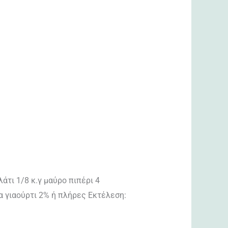
άτι 1/8 κ.γ μαύρο πιπέρι 4
α γιαούρτι 2% ή πλήρες Εκτέλεση: