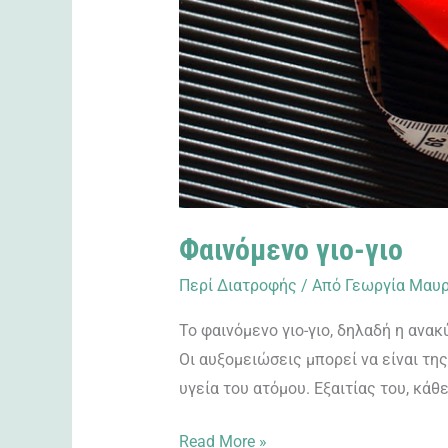
Φαινόμενο γιο-γιο
Περί Διατροφής
/ Από
Γεωργία Μαυρ
Το φαινόμενο γιο-γιο, δηλαδή η αν
Οι αυξομειώσεις μπορεί να είναι τη
υγεία του ατόμου. Εξαιτίας του, κά
Read More »