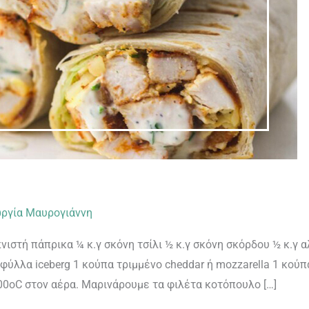
ργία Μαυρογιάννη
νιστή πάπρικα ¼ κ.γ σκόνη τσίλι ½ κ.γ σκόνη σκόρδου ½ κ.γ αλ
φύλλα iceberg 1 κούπα τριμμένο cheddar ή mozzarella 1 κούπ
0οC στον αέρα. Μαρινάρουμε τα φιλέτα κοτόπουλο […]